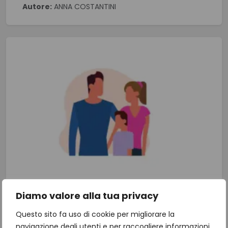
Autore:
ANNA COSTANTINI
Diamo valore alla tua privacy
Diritti del paziente e del
Questo sito fa uso di cookie per migliorare la
caregiver
navigazione degli utenti e per raccogliere informazioni