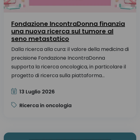
mammaria.
Dove trovare i centri di senologia in
Fondazione IncontraDonna finanzia
Italia?
una nuova ricerca sul tumore al
seno metastatico
Nella presente sezione del sito Fondazione
IncontraDonna, sono elencati i centri di senologia
Dalla ricerca alla cura: il valore della medicina di
in Italia che soddisfano i criteri minimi, grazie
precisione Fondazione IncontraDonna
all'elaborazione dei dati del PNE – Piano Nazionale
supporta la ricerca oncologica, in particolare il
Esiti, a cura di Agenas.
progetto di ricerca sulla piattaforma...
I centri visualizzati eseguono almeno 135
13 Luglio 2026
interventi chirurgici l'anno per tumore della
mammella e sono quindi considerati ad alto
Ricerca in oncologia
volume e alta specializzazione, in linea con le
raccomandazioni nazionali ed europee.
Riferimenti normativi: