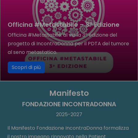
Officina #Metastabile – 3ª Edizione
Officina #Metastabile: al via la 3ª edizione del
progetto di IncontraDonna per il PDTA del tumore
al seno metastatico.
Scopri di più
Manifesto
FONDAZIONE INCONTRADONNA
2025-2027
Il Manifesto Fondazione IncontraDonna formalizza
il nostro impegno rinnovato nella Patient