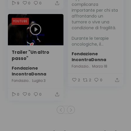
9
0
0
complicanza
importante per chi sta
affrontando un
YOUTUBE
tumore o vive una
condizione di fragilità.
Durante le terapie
oncologiche, il...
Trailer "Un altro
Fondazione
passo"
IncontraDonna
Fondazione IncontraDonna
Marzo 18
Fondazione
IncontraDonna
2
2
0
Fondazione IncontraDonna
Luglio 3
0
0
0