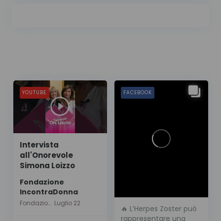
YOUTUBE
FACEBOOK
Intervista
all'Onorevole
Simona Loizzo
Fondazione
IncontraDonna
Fondazione IncontraDonna
Luglio 22
🔥 L’Herpes Zoster può
rappresentare una