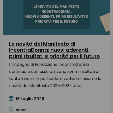
Intesa Stato-Regioni sulle Linee di indirizzo per
la rete dei centri di senologia – 18 dicembre
2014
Decreto Ministeriale 70/2015
Adempimenti LEA 2018, indicatore AAV.7 –
Requisiti per le Breast Unit
Le novità del Manifesto di
IncontraDonna: nuovi aderenti,
primi risultati e priorità per il futuro
L’impegno di Fondazione IncontraDonna
continua e con esso arrivano i primi risultati di
tanto lavoro. In particolare vediamo insieme le
novità del Manifesto 2025-2027 che...
16 Luglio 2026
news