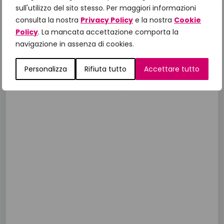
sull'utilizzo del sito stesso. Per maggiori informazioni
consulta la nostra
Privacy Policy
e la nostra
Cookie
Con il supporto non
Policy
. La mancata accettazione comporta la
condizionante di
navigazione in assenza di cookies.
Personalizza
Rifiuta tutto
Accettare tutto