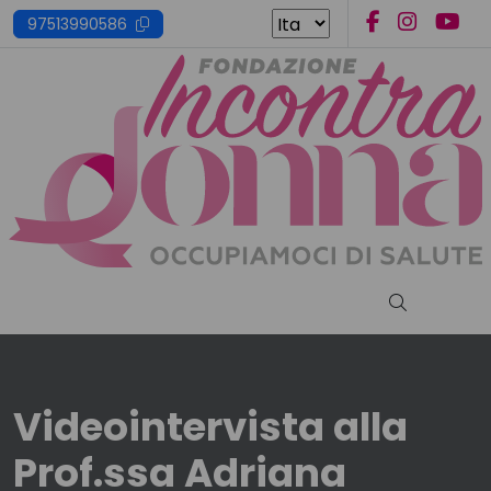
Skip
97513990586
to
content
Cerca nel s
Videointervista alla
Prof.ssa Adriana