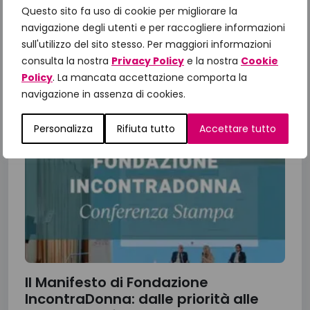
supporta la ricerca oncologica, in particolare il
Questo sito fa uso di cookie per migliorare la
progetto di ricerca sulla piattaforma...
navigazione degli utenti e per raccogliere informazioni
sull'utilizzo del sito stesso. Per maggiori informazioni
13 Luglio 2026
consulta la nostra
Privacy Policy
e la nostra
Cookie
Policy
. La mancata accettazione comporta la
navigazione in assenza di cookies.
Personalizza
Rifiuta tutto
Accettare tutto
Il Manifesto di Fondazione
IncontraDonna: dalle priorità alle