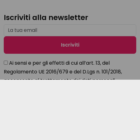
Iscriviti alla newsletter
Ai sensi e per gli effetti di cui all’art. 13, del
Regolamento UE 2016/679 e del D.Lgs n. 101/2018,
acconsento al trattamento dei dati personali
secondo le modalità di cui all'
informativa sulla privacy
Cookie policy
Privacy Policy