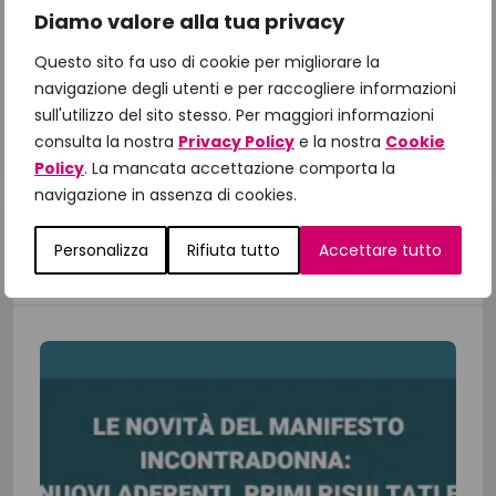
Diamo valore alla tua privacy
Organizzatori:
ISS (Istituto Superiore di
Questo sito fa uso di cookie per migliorare la
Sanità)
navigazione degli utenti e per raccogliere informazioni
sull'utilizzo del sito stesso. Per maggiori informazioni
Patient Advocacy
consulta la nostra
Privacy Policy
e la nostra
Cookie
Policy
. La mancata accettazione comporta la
navigazione in assenza di cookies.
Personalizza
Rifiuta tutto
Accettare tutto
Ultime news pubblicate