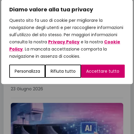
Diamo valore alla tua privacy
Il Manifesto di Fondazione
Questo sito fa uso di cookie per migliorare la
IncontraDonna: dalle priorità alle
navigazione degli utenti e per raccogliere informazioni
azioni, il confronto con le Istituzioni
sull'utilizzo del sito stesso. Per maggiori informazioni
per gli obiettivi 2026
consulta la nostra
Privacy Policy
e la nostra
Cookie
Policy
. La mancata accettazione comporta la
A un anno dalla presentazione del Manifesto
navigazione in assenza di cookies.
“Un impegno per la Salute 2025-2027”,
Fondazione IncontraDonna ha riunito istituzioni,
Personalizza
Rifiuta tutto
Accettare tutto
comunità scientifica, associazioni di...
23 Giugno 2026