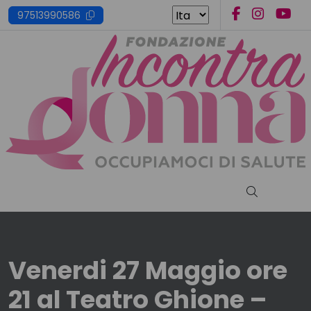
Skip
97513990586
to
content
Cerca nel s
Venerdi 27 Maggio ore
21 al Teatro Ghione –