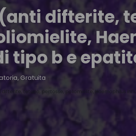
anti difterite, 
oliomielite, Ha
i tipo b e epatit
atoria, Gratuita
 difterite, tetano, pertosse, poliomielite, Haemophilus infl