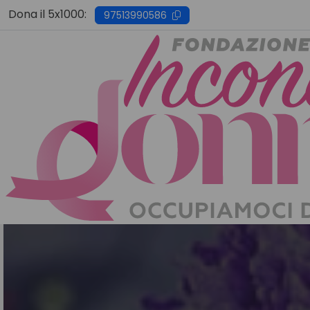
Skip
Dona il 5x1000:
97513990586
to
content