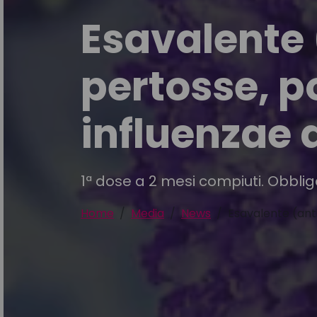
Esavalente (
pertosse, p
influenzae d
1ª dose a 2 mesi compiuti. Obblig
Home
Media
News
Esavalente (anti