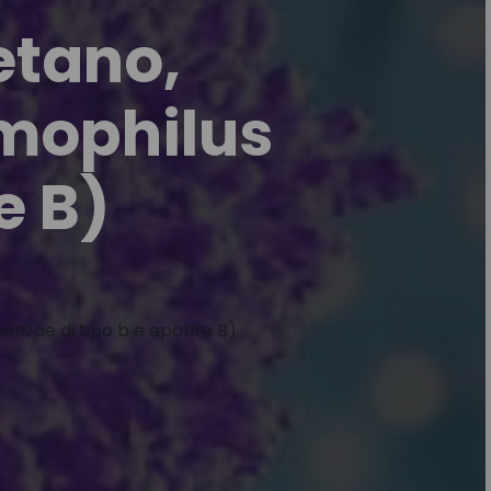
tetano,
emophilus
e B)
uenzae di tipo b e epatite B)