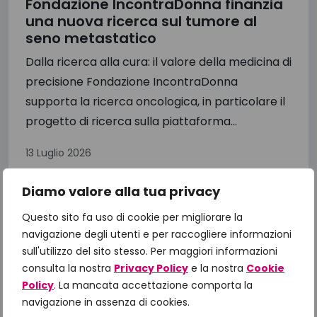
Fondazione IncontraDonna finanzia
una nuova ricerca sul tumore al
seno metastatico
Dalla ricerca alla cura: il valore della medicina di
precisione Fondazione IncontraDonna
supporta la ricerca oncologica, in particolare il
progetto di ricerca sulla piattaforma...
13 Luglio 2026
Diamo valore alla tua privacy
Questo sito fa uso di cookie per migliorare la
navigazione degli utenti e per raccogliere informazioni
sull'utilizzo del sito stesso. Per maggiori informazioni
consulta la nostra
Privacy Policy
e la nostra
Cookie
Policy
. La mancata accettazione comporta la
navigazione in assenza di cookies.