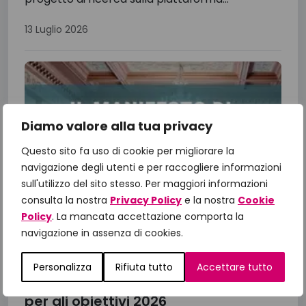
13 Luglio 2026
Diamo valore alla tua privacy
Questo sito fa uso di cookie per migliorare la
navigazione degli utenti e per raccogliere informazioni
sull'utilizzo del sito stesso. Per maggiori informazioni
consulta la nostra
Privacy Policy
e la nostra
Cookie
Policy
. La mancata accettazione comporta la
navigazione in assenza di cookies.
Il Manifesto di Fondazione
IncontraDonna: dalle priorità alle
Personalizza
Rifiuta tutto
Accettare tutto
azioni, il confronto con le Istituzioni
per gli obiettivi 2026