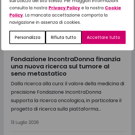
sull'utilizzo del sito stesso. Per maggiori informazioni
consulta la nostra
Privacy Policy
e la nostra
Cookie
Policy
. La mancata accettazione comporta la
navigazione in assenza di cookies.
Personalizza
Rifiuta tutto
Accettare tutto
Fondazione IncontraDonna finanzia
una nuova ricerca sul tumore al
seno metastatico
Dalla ricerca alla cura: il valore della medicina di
precisione Fondazione IncontraDonna
supporta la ricerca oncologica, in particolare il
progetto di ricerca sulla piattaforma...
13 Luglio 2026