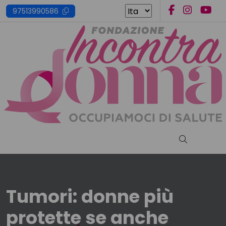
Skip
97513990586
to
content
Cerca nel s
Tumori: donne più
protette se anche