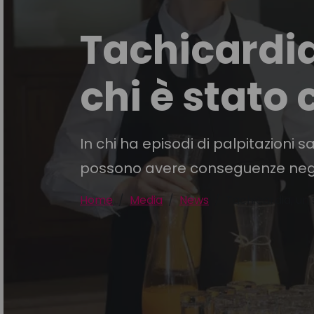
Tachicardia
chi è stato
In chi ha episodi di palpitazioni sa
possono avere conseguenze negati
Home
Media
News
Tachicardia, un 