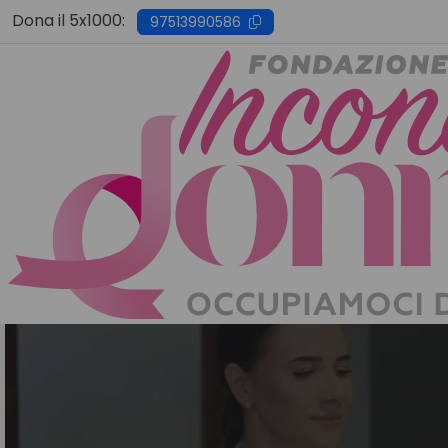
Skip
Dona il 5x1000:
97513990586
to
content