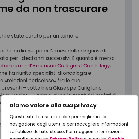
rme da non trascurare
chicardia nei primi 12 mesi dalla diagnosi di
ata per i dieci anni successivi. È quanto è merso
nferenza dell’American College of Cardiology
,
 ha riunito specialisti di oncologia e
e «relazioni pericolose» fra le due
 presenti – sottolinea Giuseppe Curigliano,
ogy Society -: primo, circa la metà dei malati di
a loro età possono avere problemi
Diamo valore alla tua privacy
i progressi fatti e al numero crescente di
Questo sito fa uso di cookie per migliorare la
lungo con il cancro, oggi abbiamo imparato che
navigazione degli utenti e per raccogliere informazioni
tti collaterali sul cuore anche a distanza di
sull'utilizzo del sito stesso. Per maggiori informazioni
tumorale. Prendiamo maggiori precauzioni per