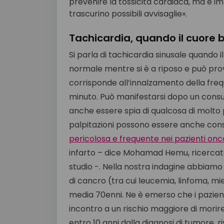
prevenire la tossicità cardiaca, ma è im
trascurino possibili avvisaglie».
Tachicardia, quando il cuore b
Si parla di tachicardia sinusale quando
normale mentre si è a riposo e può prov
corrisponde all’innalzamento della frequ
minuto. Può manifestarsi dopo un consu
anche essere spia di qualcosa di molto pi
palpitazioni possono essere anche con
pericolosa e frequente nei pazienti onc
infarto – dice Mohamad Hemu, ricercatore
studio -. Nella nostra indagine abbiamo an
di cancro (tra cui leucemia, linfoma, miel
media 70enni. Ne è emerso che i pazient
incontro a un rischio maggiore di morire
entro 10 anni dalla diagnosi di tumore, r