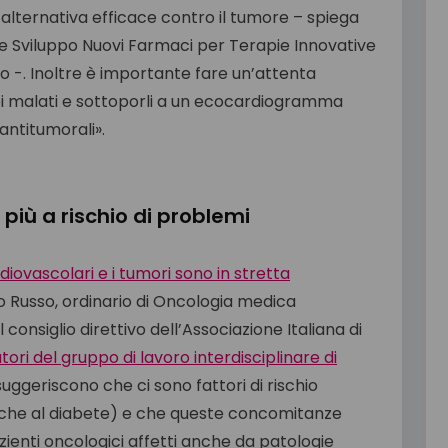
n’alternativa efficace contro il tumore – spiega
one Sviluppo Nuovi Farmaci per Terapie Innovative
no -. Inoltre è importante fare un’attenta
dei malati e sottoporli a un ecocardiogramma
antitumorali».
più a rischio di problemi
iovascolari e i tumori sono in stretta
o Russo, ordinario di Oncologia medica
onsiglio direttivo dell’Associazione Italiana di
ori del gruppo di lavoro interdisciplinare di
suggeriscono che ci sono fattori di rischio
 che al diabete) e che queste concomitanze
pazienti oncologici affetti anche da patologie