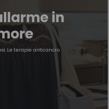
allarme in
umore
bosi. Le terapie anticancro