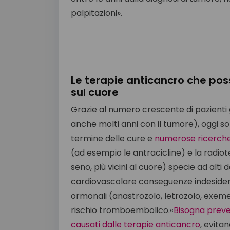
palpitazioni».
Le terapie anticancro che po
sul cuore
Grazie al numero crescente di pazienti g
anche molti anni con il tumore), oggi 
termine delle cure e
numerose ricerche
(ad esempio le antracicline) e la radi
seno, più vicini al cuore) specie ad alti 
cardiovascolare conseguenze indesiderate
ormonali (anastrozolo, letrozolo, exem
rischio tromboembolico.«
Bisogna preven
causati dalle terapie anticancro
, evita