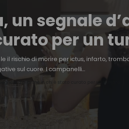
, un segnale d’
 curato per un t
le il rischio di morire per ictus, infarto, trom
ve sul cuore. I campanelli...
segnale d’allarme in chi è stato curato per un tumore