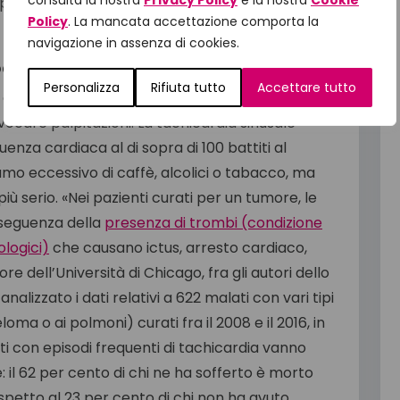
consulta la nostra
Privacy Policy
e la nostra
Cookie
portante che anche i diretti interessati non
Policy
. La mancata accettazione comporta la
navigazione in assenza di cookies.
atte oltre 100 battiti al minuto
Personalizza
Rifiuta tutto
Accettare tutto
 il cuore batte molto più velocemente del
ocare palpitazioni. La tachicardia sinusale
enza cardiaca al di sopra di 100 battiti al
mo eccessivo di caffè, alcolici o tabacco, ma
ù serio. «Nei pazienti curati per un tumore, le
seguenza della
presenza di trombi (condizione
ologici)
che causano ictus, arresto cardiaco,
 dell’Università di Chicago, fra gli autori dello
alizzato i dati relativi a 622 malati con vari tipi
oma o ai polmoni) curati fra il 2008 e il 2016, in
i con episodi frequenti di tachicardia vanno
: il 62 per cento di chi ne ha sofferto è morto
ispetto al 23 per cento di chi non ha avuto