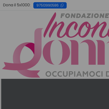
Skip
Dona il 5x1000:
97513990586
to
content