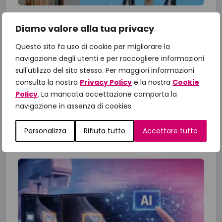
Il Manifesto di Fondazione
Diamo valore alla tua privacy
IncontraDonna: dalle priorità alle
azioni, il confronto con le Istituzioni
Questo sito fa uso di cookie per migliorare la
per gli obiettivi 2026
navigazione degli utenti e per raccogliere informazioni
sull'utilizzo del sito stesso. Per maggiori informazioni
A un anno dalla presentazione del Manifesto
consulta la nostra
Privacy Policy
e la nostra
Cookie
“Un impegno per la Salute 2025-2027”,
Policy
. La mancata accettazione comporta la
Fondazione IncontraDonna ha riunito istituzioni,
navigazione in assenza di cookies.
comunità scientifica, associazioni di...
Personalizza
Rifiuta tutto
Accettare tutto
23 Giugno 2026