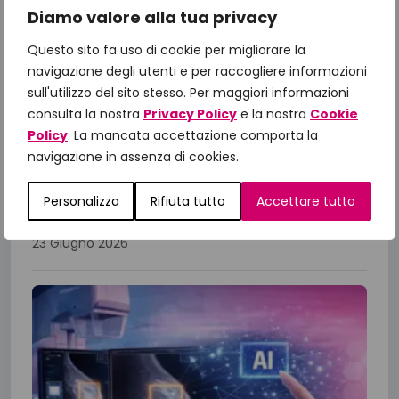
Diamo valore alla tua privacy
Il Manifesto di Fondazione
Questo sito fa uso di cookie per migliorare la
IncontraDonna: dalle priorità alle
navigazione degli utenti e per raccogliere informazioni
azioni, il confronto con le Istituzioni
sull'utilizzo del sito stesso. Per maggiori informazioni
per gli obiettivi 2026
consulta la nostra
Privacy Policy
e la nostra
Cookie
A un anno dalla presentazione del Manifesto
Policy
. La mancata accettazione comporta la
“Un impegno per la Salute 2025-2027”,
navigazione in assenza di cookies.
Fondazione IncontraDonna ha riunito istituzioni,
Personalizza
Rifiuta tutto
Accettare tutto
comunità scientifica, associazioni di...
23 Giugno 2026