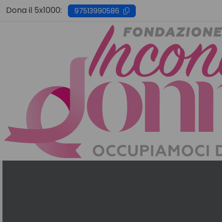
Skip
Dona il 5x1000:
97513990586
to
content