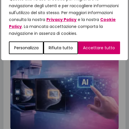
navigazione degli utenti e per raccogliere informazioni
A un anno dalla presentazione del Manifesto
sull'utilizzo del sito stesso. Per maggiori informazioni
“Un impegno per la Salute 2025-2027”,
consulta la nostra
Privacy Policy
e la nostra
Cookie
Fondazione IncontraDonna ha riunito istituzioni,
Policy
. La mancata accettazione comporta la
comunità scientifica, associazioni di...
navigazione in assenza di cookies.
23 Giugno 2026
Personalizza
Rifiuta tutto
Accettare tutto