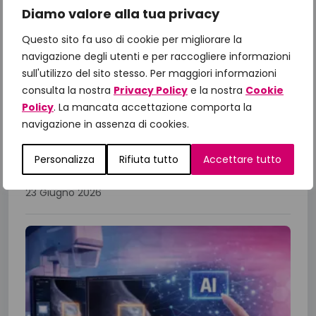
Diamo valore alla tua privacy
Il Manifesto di Fondazione
Questo sito fa uso di cookie per migliorare la
IncontraDonna: dalle priorità alle
navigazione degli utenti e per raccogliere informazioni
azioni, il confronto con le Istituzioni
sull'utilizzo del sito stesso. Per maggiori informazioni
per gli obiettivi 2026
consulta la nostra
Privacy Policy
e la nostra
Cookie
A un anno dalla presentazione del Manifesto
Policy
. La mancata accettazione comporta la
“Un impegno per la Salute 2025-2027”,
navigazione in assenza di cookies.
Fondazione IncontraDonna ha riunito istituzioni,
Personalizza
Rifiuta tutto
Accettare tutto
comunità scientifica, associazioni di...
23 Giugno 2026