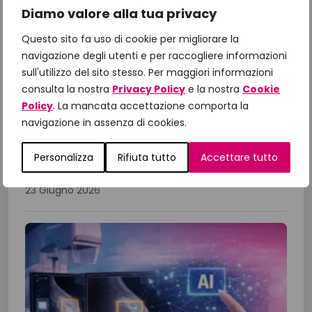
Diamo valore alla tua privacy
Il Manifesto di Fondazione
Questo sito fa uso di cookie per migliorare la
IncontraDonna: dalle priorità alle
navigazione degli utenti e per raccogliere informazioni
azioni, il confronto con le Istituzioni
sull'utilizzo del sito stesso. Per maggiori informazioni
per gli obiettivi 2026
consulta la nostra
Privacy Policy
e la nostra
Cookie
A un anno dalla presentazione del Manifesto
Policy
. La mancata accettazione comporta la
“Un impegno per la Salute 2025-2027”,
navigazione in assenza di cookies.
Fondazione IncontraDonna ha riunito istituzioni,
Personalizza
Rifiuta tutto
Accettare tutto
comunità scientifica, associazioni di...
23 Giugno 2026