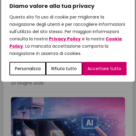
Diamo valore alla tua privacy
Il Manifesto di Fondazione
Questo sito fa uso di cookie per migliorare la
IncontraDonna: dalle priorità alle
navigazione degli utenti e per raccogliere informazioni
azioni, il confronto con le Istituzioni
sull'utilizzo del sito stesso. Per maggiori informazioni
per gli obiettivi 2026
consulta la nostra
Privacy Policy
e la nostra
Cookie
A un anno dalla presentazione del Manifesto
Policy
. La mancata accettazione comporta la
“Un impegno per la Salute 2025-2027”,
navigazione in assenza di cookies.
Fondazione IncontraDonna ha riunito istituzioni,
Personalizza
Rifiuta tutto
Accettare tutto
comunità scientifica, associazioni di...
23 Giugno 2026