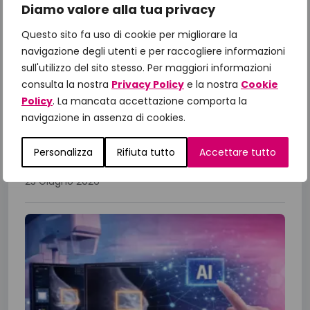
Diamo valore alla tua privacy
Il Manifesto di Fondazione
IncontraDonna: dalle priorità alle
Questo sito fa uso di cookie per migliorare la
azioni, il confronto con le Istituzioni
navigazione degli utenti e per raccogliere informazioni
per gli obiettivi 2026
sull'utilizzo del sito stesso. Per maggiori informazioni
consulta la nostra
Privacy Policy
e la nostra
Cookie
A un anno dalla presentazione del Manifesto
Policy
. La mancata accettazione comporta la
“Un impegno per la Salute 2025-2027”,
navigazione in assenza di cookies.
Fondazione IncontraDonna ha riunito istituzioni,
comunità scientifica, associazioni di...
Personalizza
Rifiuta tutto
Accettare tutto
23 Giugno 2026