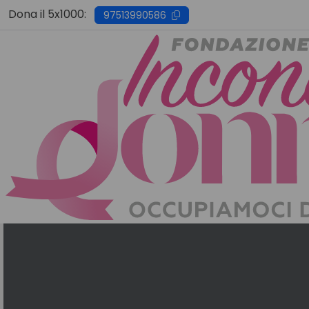
Skip
Dona il 5x1000:
97513990586
to
content