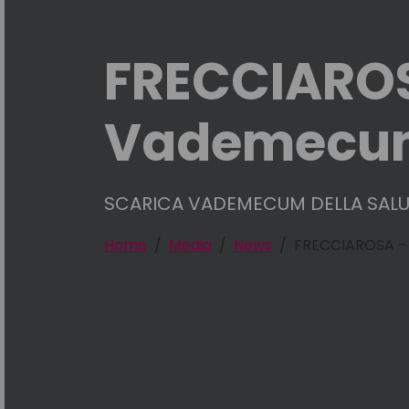
FRECCIAROSA
Vademecum 
SCARICA VADEMECUM DELLA SALU
Home
Media
News
FRECCIAROSA – S