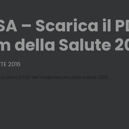
 – Scarica il P
della Salute 2
TE 2016
carica il PDF del Vademecum della Salute 2016