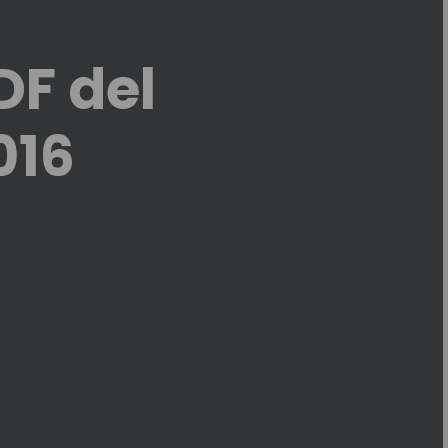
DF del
016