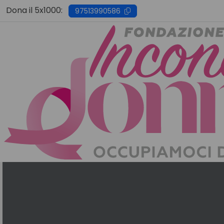
Skip
Dona il 5x1000:
97513990586
to
content