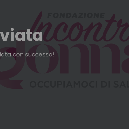
nviata
nviata con successo!
a