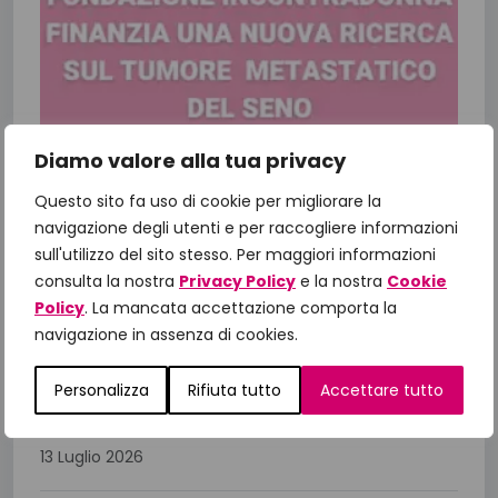
Diamo valore alla tua privacy
Questo sito fa uso di cookie per migliorare la
Fondazione IncontraDonna finanzia
navigazione degli utenti e per raccogliere informazioni
una nuova ricerca sul tumore al
sull'utilizzo del sito stesso. Per maggiori informazioni
seno metastatico
consulta la nostra
Privacy Policy
e la nostra
Cookie
Policy
. La mancata accettazione comporta la
Dalla ricerca alla cura: il valore della medicina di
navigazione in assenza di cookies.
precisione Fondazione IncontraDonna
supporta la ricerca oncologica, in particolare il
Personalizza
Rifiuta tutto
Accettare tutto
progetto di ricerca sulla piattaforma...
13 Luglio 2026