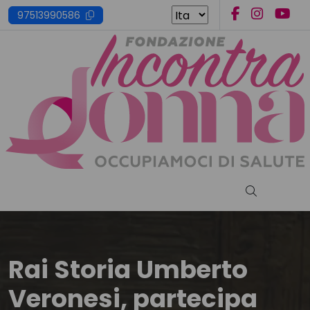
Skip
97513990586
to
content
Cerca nel s
Rai Storia Umberto
Veronesi, partecipa