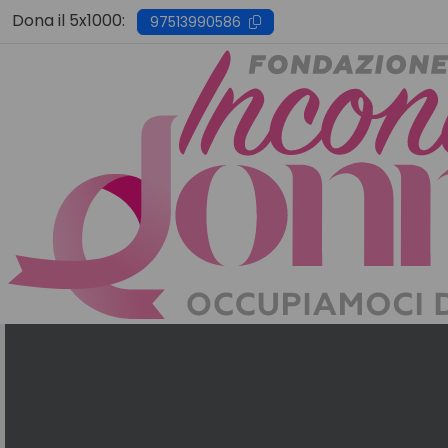
Skip
Dona il 5x1000:
97513990586
to
content