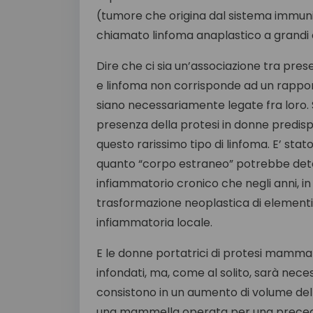
(tumore che origina dal sistema immuni
chiamato linfoma anaplastico a grandi c
Dire che ci sia un’associazione tra pres
e linfoma non corrisponde ad un rapport
siano necessariamente legate fra loro. Si
presenza della protesi in donne predisp
questo rarissimo tipo di linfoma. E’ stat
quanto “corpo estraneo” potrebbe deter
infiammatorio cronico che negli anni, in
trasformazione neoplastica di elementi 
infiammatoria locale.
E le donne portatrici di protesi mammar
infondati, ma, come al solito, sarà nece
consistono in un aumento di volume dell
una mammella operata per una preceden