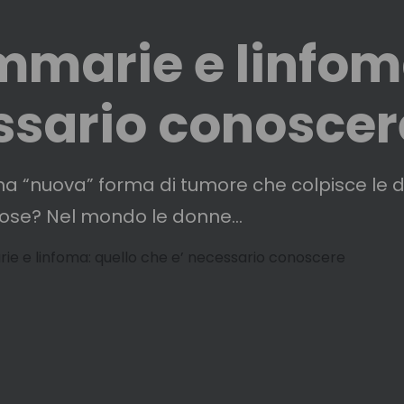
marie e linfoma
ssario conoscer
 una “nuova” forma di tumore che colpisce le d
se? Nel mondo le donne...
e e linfoma: quello che e’ necessario conoscere