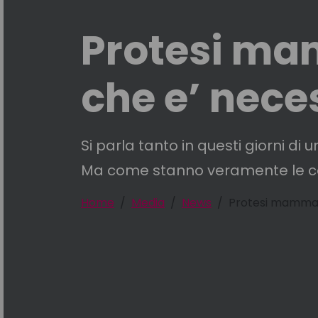
Protesi mam
che e’ nece
Si parla tanto in questi giorni di
Ma come stanno veramente le co
Home
Media
News
Protesi mammari