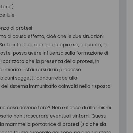
tario)
ellule.
enza di protesi
o di causa effetto, cioè che le due situazioni
 sta infatti cercando di capire se, e quanto, la
oste, possa avere influenza sulla formazione di
o ipotizzato che la presenza della protesi, in
minare l’istaurarsi di un processo
 alcuni soggetti, condurrebbe alla
del sistema immunitario coinvolti nella risposta
ie cosa devono fare? Non è il caso di allarmismi
ssario non trascurare eventuali sintomi. Questi
a mammella portatrice di protesi (sia che sia
te forma tumorale del seno, sia che sia stata