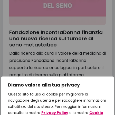
Fondazione IncontraDonna finanzia
una nuova ricerca sul tumore al
seno metastatico
Dalla ricerca alla cura: il valore della medicina di
precisione Fondazione IncontraDonna
supporta la ricerca oncologica, in particolare il
progetto di ricerca sulla piattaforma...
Diamo valore alla tua privacy
13 Luglio 2026
Questo sito fa uso di cookie per migliorare la
navigazione degli utenti e per raccogliere informazioni
sull'utilizzo del sito stesso. Per maggiori informazioni
consulta la nostra
Privacy Policy
e la nostra
Cookie