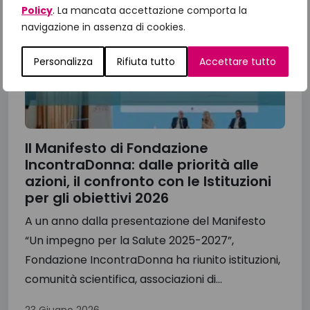
Policy
. La mancata accettazione comporta la
navigazione in assenza di cookies.
Personalizza
Rifiuta tutto
Accettare tutto
Il Manifesto di Fondazione
IncontraDonna: dalle priorità alle
azioni, il confronto con le Istituzioni
per gli obiettivi 2026
A un anno dalla presentazione del Manifesto
“Un impegno per la Salute 2025-2027”,
Fondazione IncontraDonna ha riunito istituzioni,
comunità scientifica, associazioni di...
23 Giugno 2026