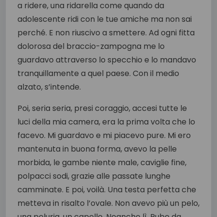
a ridere, una ridarella come quando da
adolescente ridi con le tue amiche ma non sai
perché. E non riuscivo a smettere. Ad ogni fitta
dolorosa del braccio-zampogna me lo
guardavo attraverso lo specchio e lo mandavo
tranquillamente a quel paese. Con il medio
alzato, s’intende.
Poi, seria seria, presi coraggio, accesi tutte le
luci della mia camera, era la prima volta che lo
facevo. Mi guardavo e mi piacevo pure. Mi ero
mantenuta in buona forma, avevo la pelle
morbida, le gambe niente male, caviglie fine,
polpacci sodi, grazie alle passate lunghe
camminate. E poi, voilà. Una testa perfetta che
metteva in risalto l’ovale. Non avevo più un pelo,
una peluria, un capello. Neanche lì. Pube da