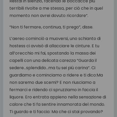
Restai in silenzio, facendo le boccacce più
terribili rivolte a me stessa, per ciò che in quel
momento non avrei dovuto ricordare”.
“Non ti fermare, continua, ti prego”, disse.
L’aereo cominciò a muoversi, uno schianto di
hostess ci avvisò di allacciare le cinture. E tu
all’orecchio mi fai, spostando la massa dei
capelli con una delicata carezza “Guarda il
sedere…splendido…ma tu sei più carina”. Ci
guardiamo e cominciamo a ridere e ti dico:Ma
non saremo due scemi? E non riusciamo a
fermarci e ridendo ci spruzziamo in faccia il
liquore. Ero entrata appieno nella sensazione di
calore che ti fa sentire innamorata del mondo.
Ti guardo e ti faccio: Ma che ci stai provando?