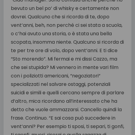
bevuto un bel po’ di whisky e certamente non
dovrei. Qualcuno che si ricorda di te, dopo
vent’anni, beh, non perché ci sei stata a scuola,
o c’hai avuto una storia, o è stata una bella
scopata, insomma niente. Qualcuno si ricorda di
te per tre ore di volo, dopo vent’anni. E ti dice
“Sto morendo”. Mi fermai e mi dissi Cazzo, ma
che sei stupida? Mi vennero in mente vari film
con i poliziotti americani, “negoziatori“
specializzati nel salvare ostaggi, potenziali
suicidi e simili e quelli cercano sempre di parlare
d’altro, mica ricordano all’interessato che ha
detto che vuole ammazzarsi. Cancello quindi la
frase. Continuo. “E sai cosa può succedere in
vent’anni? Per esempio ti sposi, ti separi, ti gonfi,
ti sgonfi, muori, risorgi e quella ragazza di