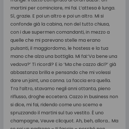
martini per cominciare, mi fai. L’attesa è lunga.
Sì, grazie. E poi un altro e poi un altro. Mi si
confonde già la cabina, non del tutto chiusa,
con i due supermen comandanti, in mezzo a
quelle che mi parevano stelle ma erano
pulsanti, il maggiordomo, le hostess e la tua
mano che alza una bottiglia. Mi fai:‘Va bene una
vedova?’ Ti ricordi? E io ‘Ma che cazzo dici?’ già
abbastanza brilla e pensando che mi volessi
dare un joint, una canna. La faccia era quella.
Tra l’altro, stavamo negli anni ottanta, pieno
riflusso, droghe eccetera. Cazzo in business non
si dice, mi fai, ridendo come uno scemo e
spruzzando il martini sul tuo vestito. È uno
champagne, Veuve clicquot. Ah, beh, allora… Ma
se sei un padrone – ti faccio – perché non