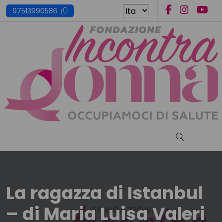
Skip
97513990586
to
content
Cerca nel s
La ragazza di Istanbul
– di Maria Luisa Valeri