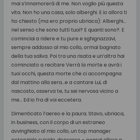
mai s’innamorerà di me. Non voglio più questa
vita. Non ho una casa, solo alberghi. E io allora ti
ho chiesto (ma ero proprio ubriaca): Alberghi…
nel senso che sono tutti tuoi? E quanti sono?. E
cominciai a ridere e tu pure e sghignazzavi,
sempre addosso al mio collo, ormai bagnato
della tua saliva. Poi tra una risata e un’altra hai
cominciato a recitare Verrà la morte e avrà i
tuoi occhi, questa morte che ci accompagna
dal mattino alla sera…e a cantare Lui, di
nascosto, osserva te, tu sei nervosa vicino a
me… Ed io fra di voi eccetera.
Dimenticato l’aereo e la paura. Stavo, ubriaca,
in business, con il corpo di un estraneo
avvinghiato al mio collo, un top manager
potenziale suicida, depresso – pensai allora a