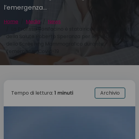
l’emergenza...
Home
Media
News
La Prof.ssa Bonifacino è stata ricevuta dal Ministro
della Salute Roberto Speranza per le problematiche
dello Screening Mammografico durante
l’emergenza Covid-19
Tempo di lettura:
1 minuti
Archivio