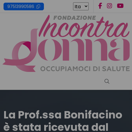
Skip
97513990586
to
content
Cerca nel s
La Prof.ssa Bonifacino
è stata ricevuta dal