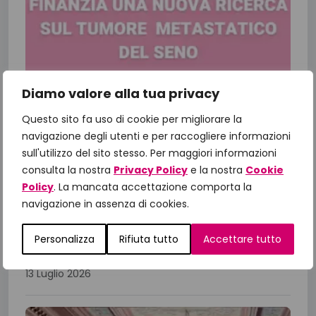
Diamo valore alla tua privacy
Questo sito fa uso di cookie per migliorare la
Fondazione IncontraDonna finanzia
navigazione degli utenti e per raccogliere informazioni
una nuova ricerca sul tumore al
sull'utilizzo del sito stesso. Per maggiori informazioni
seno metastatico
consulta la nostra
Privacy Policy
e la nostra
Cookie
Dalla ricerca alla cura: il valore della medicina di
Policy
. La mancata accettazione comporta la
precisione Fondazione IncontraDonna
navigazione in assenza di cookies.
supporta la ricerca oncologica, in particolare il
Personalizza
Rifiuta tutto
Accettare tutto
progetto di ricerca sulla piattaforma...
13 Luglio 2026