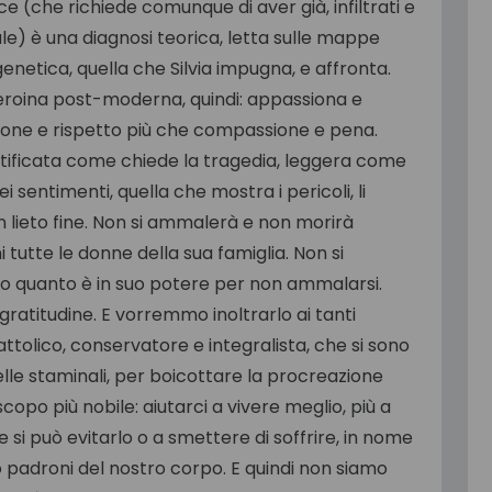
e (che richiede comunque di aver già, infiltrati e
male) è una diagnosi teorica, letta sulle mappe
enetica, quella che Silvia impugna, e affronta.
n’eroina post-moderna, quindi: appassiona e
one e rispetto più che compassione e pena.
dentificata come chiede la tragedia, leggera come
entimenti, quella che mostra i pericoli, li
i un lieto fine. Non si ammalerà e non morirà
 tutte le donne della sua famiglia. Non si
o quanto è in suo potere per non ammalarsi.
ratitudine. E vorremmo inoltrarlo ai tanti
ttolico, conservatore e integralista, che si sono
elle staminali, per boicottare la procreazione
 scopo più nobile: aiutarci a vivere meglio, più a
e si può evitarlo o a smettere di soffrire, in nome
 padroni del nostro corpo. E quindi non siamo