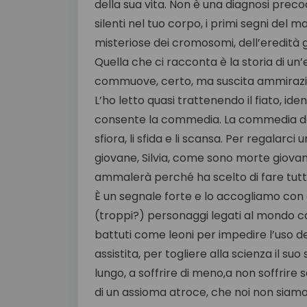
della sua vita. Non è una diagnosi precoc
silenti nel tuo corpo, i primi segni del 
misteriose dei cromosomi, dell’eredità g
Quella che ci racconta è la storia di u
commuove, certo, ma suscita ammirazi
L’ho letto quasi trattenendo il fiato, i
consente la commedia. La commedia dei s
sfiora, li sfida e li scansa. Per regalarc
giovane, Silvia, come sono morte giovani
ammalerà perché ha scelto di fare tutt
È un segnale forte e lo accogliamo con g
(troppi?) personaggi legati al mondo ca
battuti come leoni per impedire l’uso d
assistita, per togliere alla scienza il suo
lungo, a soffrire di meno,a non soffrire s
di un assioma atroce, che noi non siamo