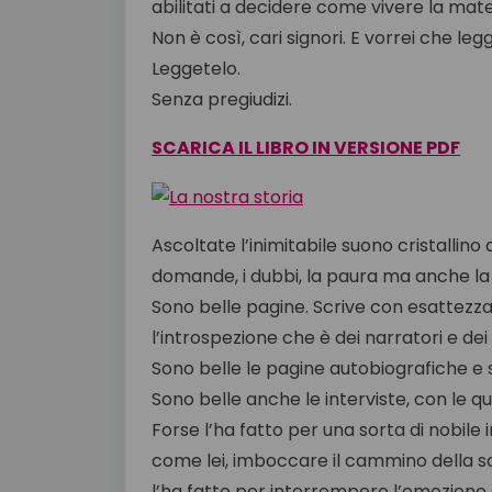
abilitati a decidere come vivere la mater
Non è così, cari signori. E vorrei che leg
Leggetelo.
Senza pregiudizi.
SCARICA IL LIBRO IN VERSIONE PDF
Ascoltate l’inimitabile suono cristallino de
domande, i dubbi, la paura ma anche la d
Sono belle pagine. Scrive con esattezza e
l’introspezione che è dei narratori e dei 
Sono belle le pagine autobiografiche e so
Sono belle anche le interviste, con le qua
Forse l’ha fatto per una sorta di nobil
come lei, imboccare il cammino della sa
l’ha fatto per interrompere l’emozione 