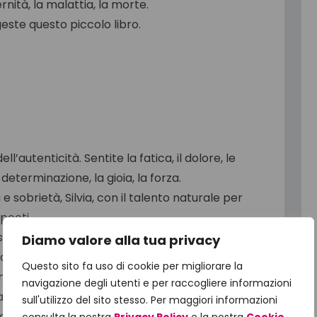
nità, la malattia, la morte.
geste questo piccolo libro.
ll’autenticità. Sentite la fatica, il dolore, le
eterminazione, la gioia, la forza.
 sobrietà, Silvia, con il talento naturale per
poeti.
no belle le riflessioni sull’esperienza.
Diamo valore alla tua privacy
li Silvia ha voluto corredare il testo.
Questo sito fa uso di cookie per migliorare la
e intento pedagogico, perché altre possano,
navigazione degli utenti e per raccogliere informazioni
lvezza, con tutte le informazioni del caso. Forse
sull'utilizzo del sito stesso. Per maggiori informazioni
della storia con qualcosa di più freddo, come