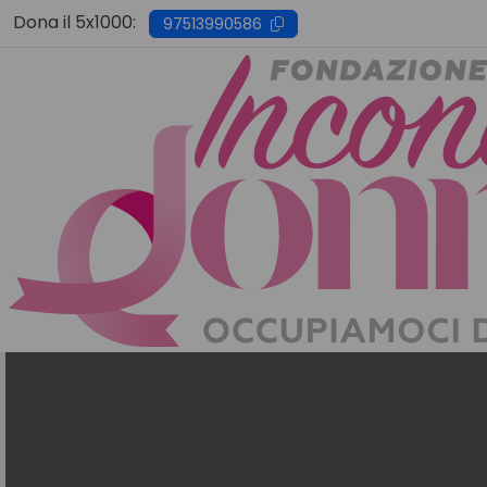
Skip
Dona il 5x1000:
97513990586
to
content