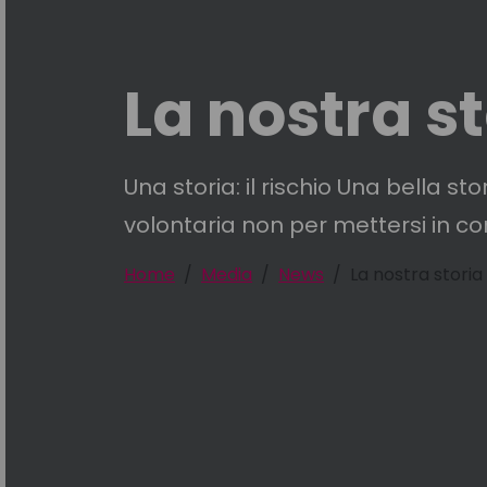
La nostra s
Una storia: il rischio Una bella s
volontaria non per mettersi in cond
Home
Media
News
La nostra storia