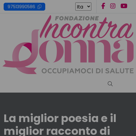
Skip
97513990586
to
content
Cerca nel s
La miglior poesia e il
miglior racconto di