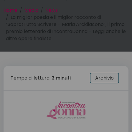
Home
Media
News
La miglior poesia e il miglior racconto di
“SopratTutto Scrivere – Maria Arcidiacono”, il primo
premio letterario di IncontraDonna – Leggi anche le
altre opere finaliste
Tempo di lettura:
3 minuti
Archivio