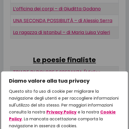
L’officina dei corpi – di Giuditta Godano
UNA SECONDA POSSIBILITÀ – di Alessio Serra
La ragazza di Istanbul – di Maria Luisa Valeri
Le poesie finaliste
TRIADE DI DOLORE E SPERANZA (Miglior
poesia 2019) – di Giovanna Morabito
Diamo valore alla tua privacy
AL CALAR DELLA SERA – Di Patrizia Cozzolino
Questo sito fa uso di cookie per migliorare la
navigazione degli utenti e per raccogliere informazioni
SENZA (CHE) – Di Franco Ricci
sull'utilizzo del sito stesso. Per maggiori informazioni
consulta la nostra
Privacy Policy
e la nostra
Cookie
CARCIDIOMA – di Assunta Spedicato
Policy
. La mancata accettazione comporta la
navigazione in assenza di cookies.
NON HO PAROLE CHE D’INCANTATO AMORE –