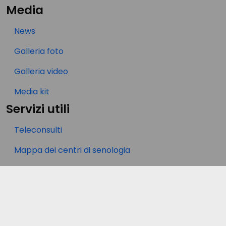
Media
News
Galleria foto
Galleria video
Media kit
Servizi utili
Teleconsulti
Mappa dei centri di senologia
Iscriviti alla newsletter