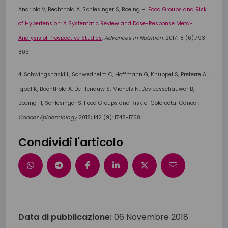
Andriolo V, Bechthold A, Schlesinger S, Boeing H.
Food Groups and Risk
of Hypertension: A Systematic Review and Dose-Response Meta-
Analysis of Prospective Studies
.
Advances in Nutrition
. 2017; 8 (6):793–
803
4. Schwingshackl L, Schwedhelm C, Hoffmann G, Knüppel S, Preterre AL,
Iqbal K, Bechthold A, De Henauw S, Michels N, Devleesschauwer B,
Boeing H, Schlesinger S. Food Groups and Risk of Colorectal Cancer.
Cancer Epidemiology
2018; 142 (9): 1748-1758
Condividi l'articolo
Data di pubblicazione:
06 Novembre 2018