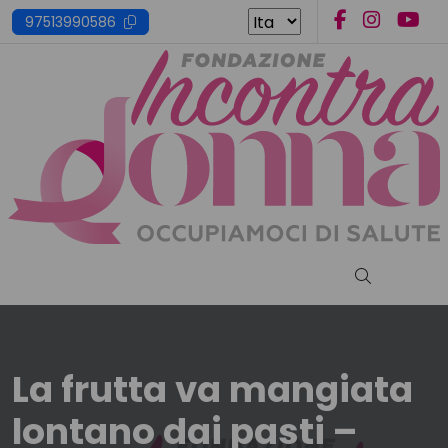
Skip
97513990586
to
content
Cerca nel s
La frutta va mangiata
lontano dai pasti –