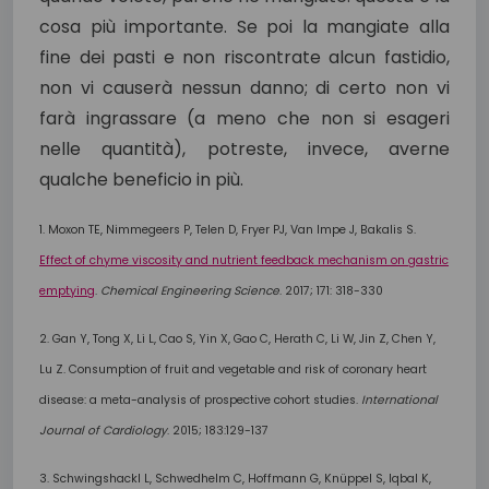
cosa più importante. Se poi la mangiate alla
fine dei pasti e non riscontrate alcun fastidio,
non vi causerà nessun danno; di certo non vi
farà ingrassare (a meno che non si esageri
nelle quantità), potreste, invece, averne
qualche beneficio in più.
1. Moxon TE, Nimmegeers P, Telen D, Fryer PJ, Van Impe J, Bakalis S.
Effect of chyme viscosity and nutrient feedback mechanism on gastric
emptying
.
Chemical Engineering Science
. 2017; 171: 318-330
2. Gan Y, Tong X, Li L, Cao S, Yin X, Gao C, Herath C, Li W, Jin Z, Chen Y,
Lu Z. Consumption of fruit and vegetable and risk of coronary heart
disease: a meta-analysis of prospective cohort studies.
International
Journal of Cardiology
. 2015; 183:129-137
3. Schwingshackl L, Schwedhelm C, Hoffmann G, Knüppel S, Iqbal K,