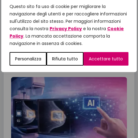
azioni, il confronto con le Istituzioni
Questo sito fa uso di cookie per migliorare la
per gli obiettivi 2026
navigazione degli utenti e per raccogliere informazioni
sull'utilizzo del sito stesso. Per maggiori informazioni
A un anno dalla presentazione del Manifesto
consulta la nostra
Privacy Policy
e la nostra
Cookie
“Un impegno per la Salute 2025-2027”,
Policy
. La mancata accettazione comporta la
Fondazione IncontraDonna ha riunito istituzioni,
navigazione in assenza di cookies.
comunità scientifica, associazioni di...
Personalizza
Rifiuta tutto
Accettare tutto
23 Giugno 2026