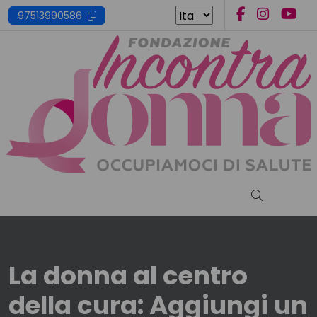
Skip
97513990586
to
content
Cerca nel s
La donna al centro
della cura: Aggiungi un