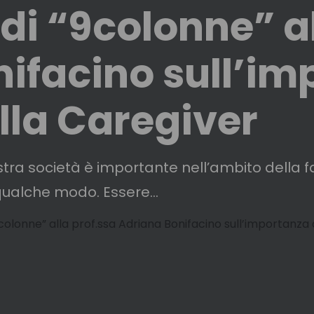
 di “9colonne” a
ifacino sull’im
ella Caregiver
ostra società è importante nell’ambito della f
qualche modo. Essere...
“9colonne” alla prof.ssa Adriana Bonifacino sull’importanza