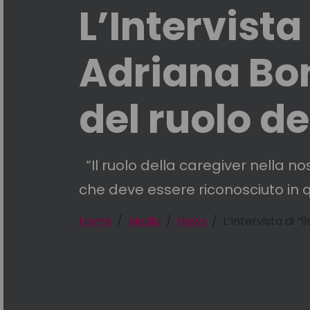
L’Intervista
Adriana Bon
del ruolo d
“Il ruolo della caregiver nella n
che deve essere riconosciuto in 
Home
Media
News
L’Intervista di 