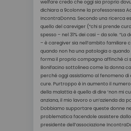
welfare credo che oggi sia proprio dovut
dichiara a 9colonne la professoressa Ad
IncontraDonna. Secondo una ricerca esc
quello del careviger (“chi si prende cur
spesso – nel 31% dei casi – da sole. “L
– è caregiver sia nell’ambito familiare 
quando non ha una patologia o quando – 
forma il proprio compagno affinché ci si
Bonifacino sottolinea come la donna co
perché oggi assistiamo al fenomeno di 
cure. Purtroppo è in aumento il numero 
della malattia è quello di dire ‘non mi
anziana, il mio lavoro o un’azienda da 
Dobbiamo supportare queste donne nel
problematica facendole assistere dallo
presidente dell’associazione IncontraD