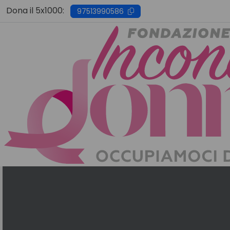
Skip
Dona il 5x1000:
97513990586
to
content