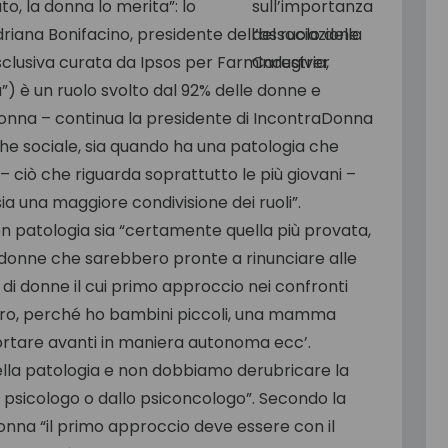
o, la donna lo merita”: lo
riana Bonifacino, presidente dell’associazione
lusiva curata da Ipsos per Farmindustria,
a”) è un ruolo svolto dal 92% delle donne e
a donna – continua la presidente di IncontraDonna
che sociale, sia quando ha una patologia che
ciò che riguarda soprattutto le più giovani –
a una maggiore condivisione dei ruoli”.
n patologia sia “certamente quella più provata,
donne che sarebbero pronte a rinunciare alle
di donne il cui primo approccio nei confronti
 curo, perché ho bambini piccoli, una mamma
portare avanti in maniera autonoma ecc’.
la patologia e non dobbiamo derubricare la
 psicologo o dallo psiconcologo”. Secondo la
onna “il primo approccio deve essere con il