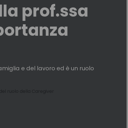
lla prof.ssa
portanza
amiglia e del lavoro ed è un ruolo
 del ruolo della Caregiver