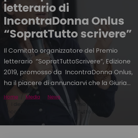
letterario di
IncontraDonna Onlus
“SopratTutto scrivere”
Il Comitato organizzatore del Premio
letterario “SopratTuttoScrivere“, Edizione
2019, promosso da IncontraDonna Onlus,
ha il piacere di annunciarvi che la Giuria...
Home
Media
News
I dieci finalisti del primo premio letterario di
IncontraDonna Onlus “SopratTutto scrivere”