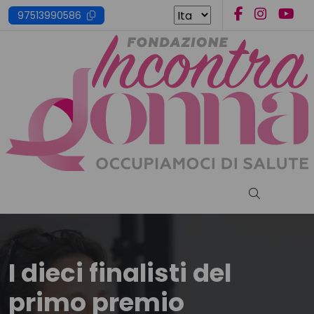
Skip
97513990586
to
content
Cerca nel s
I dieci finalisti del
primo premio