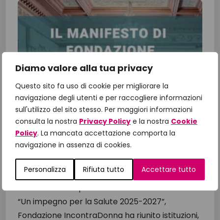
Diamo valore alla tua privacy
Questo sito fa uso di cookie per migliorare la
navigazione degli utenti e per raccogliere informazioni
sull'utilizzo del sito stesso. Per maggiori informazioni
consulta la nostra
Privacy Policy
e la nostra
Cookie
Policy
. La mancata accettazione comporta la
Il Manifesto di Fondazione
navigazione in assenza di cookies.
IncontraDonna: dalle priorità alle
azioni, il confronto con le Istituzioni
Personalizza
Rifiuta tutto
Accettare tutto
per gli obiettivi 2026
A un anno dalla presentazione del Manifesto
“Un impegno per la Salute 2025-2027”,
Fondazione IncontraDonna ha riunito istituzioni,