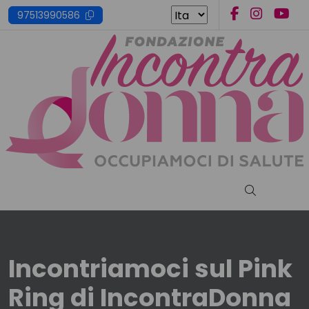
Skip
97513990586
to
content
Cerca nel s
Incontriamoci sul Pink
Ring di IncontraDonna