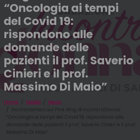
“Oncologia ai tempi
del Covid 19:
rispondono alle
domande delle
pazienti il prof. Saverio
Cinieri e il prof.
Massimo Di Maio”
Home
Media
News
Incontriamoci sul Pink Ring di IncontraDonna
“Oncologia ai tempi del Covid 19: rispondono alle
domande delle pazienti il prof. Saverio Cinieri e il prof.
Massimo Di Maio”