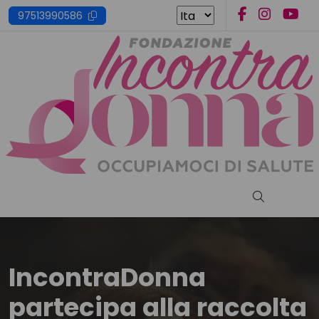
Skip
97513990586
to
content
Cerca nel s
IncontraDonna
partecipa alla raccolta