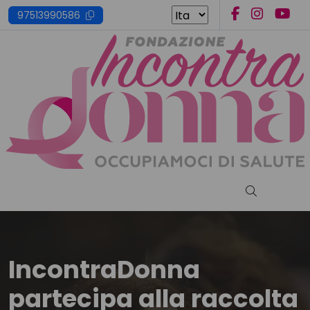
Skip
97513990586
to
content
Cerca nel s
IncontraDonna
partecipa alla raccolta