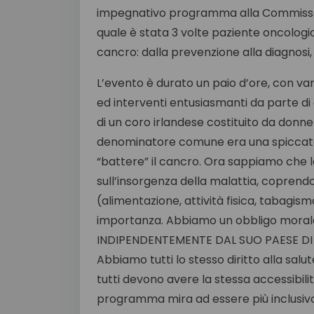
impegnativo programma alla Commissaria
quale è stata 3 volte paziente oncologic
cancro: dalla prevenzione alla diagnosi,
L’evento è durato un paio d’ore, con vari 
ed interventi entusiasmanti da parte di 
di un coro irlandese costituito da donne
denominatore comune era una spiccata
“battere” il cancro. Ora sappiamo che l
sull’insorgenza della malattia, coprendo
(alimentazione, attività fisica, tabag
importanza. Abbiamo un obbligo moral
INDIPENDENTEMENTE DAL SUO PAESE DI ORI
Abbiamo tutti lo stesso diritto alla salu
tutti devono avere la stessa accessibilità 
programma mira ad essere più inclusivo po