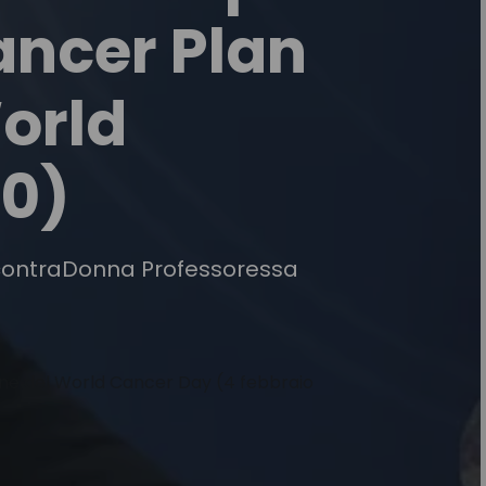
Cancer Plan
orld
20)
IncontraDonna Professoressa
one del World Cancer Day (4 febbraio