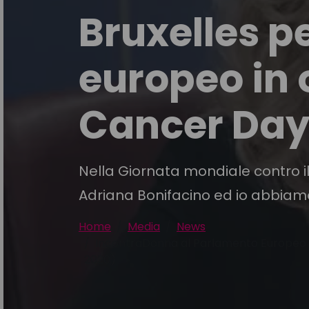
Bruxelles pe
europeo in 
Cancer Day 
Nella Giornata mondiale contro i
Adriana Bonifacino ed io abbiamo 
Home
Media
News
IncontraDonna al Parlamento Europeo Br
2020)