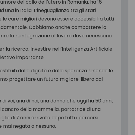
umore del collo dell’utero in Romania, ha 16
 una in Italia. L’ineguaglianza tra gli stati
le cure migliori devono essere accessibili a tutti
 è fondamentale. Dobbiamo anche combattere lo
orire la reintegrazione al lavoro dove necessario.
la ricerca. Investire nell’Intelligenza Artificiale
biettivo importante.
stituiti dalla dignità e dalla speranza. Unendo le
iamo progettare un futuro migliore, libero dal
 di voi, una di noi; una donna che oggi ha 50 anni,
il cancro della mammella, portatrice di una
lio di 7 anni arrivato dopo tutti i percorsi
e mai negata a nessuno.