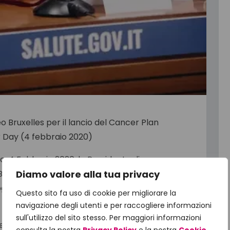
o, 4 Febbraio 2020, la Presidente di
Diamo valore alla tua privacy
onifacino ed io abbiamo partecipato al lancio
rogramma europeo per sconfiggere il cancro) a
Questo sito fa uso di cookie per migliorare la
navigazione degli utenti e per raccogliere informazioni
sull'utilizzo del sito stesso. Per maggiori informazioni
ea Ursula von Leyen ha affidato questo