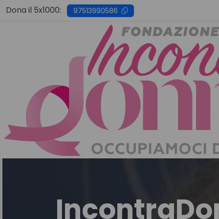
Skip
Dona il 5x1000:
97513990586
to
content
IncontraDo