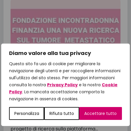
Diamo valore alla tua privacy
Questo sito fa uso di cookie per migliorare la
navigazione degli utenti e per raccogliere informazioni
sull'utilizzo del sito stesso. Per maggiori informazioni
Fondazione IncontraDonna finanzia
consulta la nostra
Privacy Policy
e la nostra
Cookie
una nuova ricerca sul tumore al
Policy
. La mancata accettazione comporta la
seno metastatico
navigazione in assenza di cookies.
Dalla ricerca alla cura: il valore della medicina di
precisione Fondazione IncontraDonna
Personalizza
Rifiuta tutto
Accettare tutto
supporta la ricerca oncologica, in particolare il
progetto di ricerca sulla piattaforma...