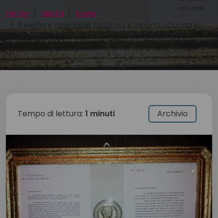
Home
Media
News
Il welfare aziendale funziona e IncontraDonna lo
sostiene!!! Seminari sulla salute della donna e
dell’uomo per i dipendenti di Ferrovie dello Stato
Tempo di lettura:
1 minuti
Archivio