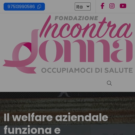
Skip
97513990586
to
content
Cerca nel s
Il welfare aziendale
funziona e