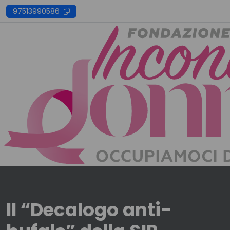
Skip
97513990586
to
content
Il “Decalogo anti-