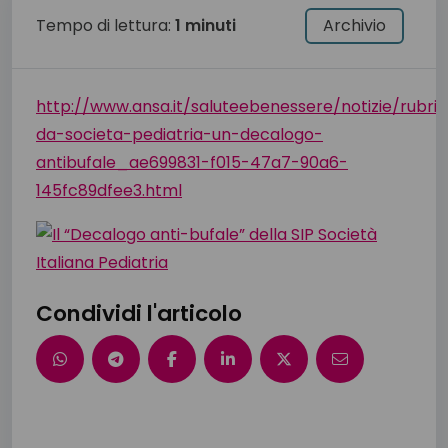
Tempo di lettura:
1 minuti
Archivio
http://www.ansa.it/saluteebenessere/notizie/rubric
da-societa-pediatria-un-decalogo-
antibufale_ae699831-f015-47a7-90a6-
145fc89dfee3.html
Condividi l'articolo