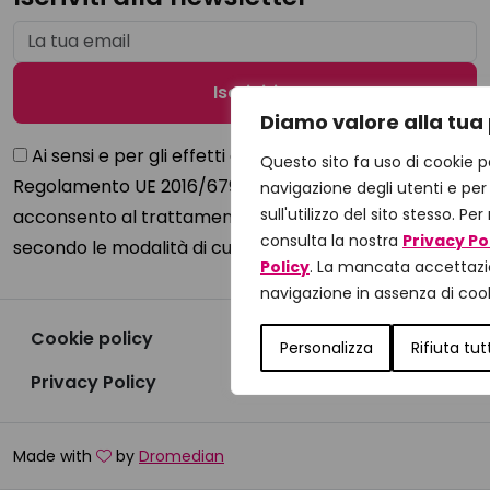
Diamo valore alla tua
Ai sensi e per gli effetti di cui all’art. 13, del
Questo sito fa uso di cookie p
Regolamento UE 2016/679 e del D.Lgs n. 101/2018,
navigazione degli utenti e per
sull'utilizzo del sito stesso. P
acconsento al trattamento dei dati personali
consulta la nostra
Privacy Po
secondo le modalità di cui all'
informativa sulla privacy
Policy
. La mancata accettaz
navigazione in assenza di cook
Cookie policy
Personalizza
Rifiuta tut
Privacy Policy
Made with
by
Dromedian