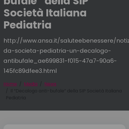
bufale” della SIP
Società Italiana
Pediatria
http://www.ansa.it/saluteebenessere/notiz
da-societa-pediatria-un-decalogo-
antibufale_ae699831-f015-47a7-90a6-
145fc89dfee3.html
Home
Media
News
Il “Decalogo anti-bufale” della SIP Società Italiana
Pediatria