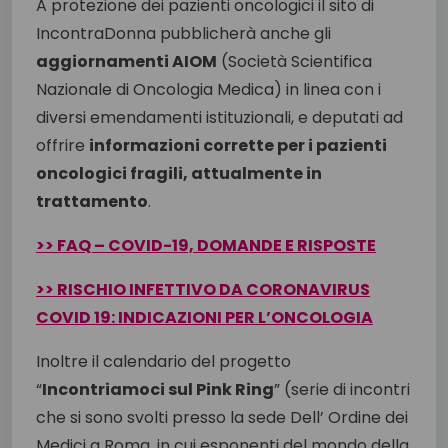
A protezione dei pazienti oncologici il sito di
IncontraDonna pubblicherà anche gli
aggiornamenti AIOM
(Società Scientifica
Nazionale di Oncologia Medica) in linea con i
diversi emendamenti istituzionali, e deputati ad
offrire
informazioni corrette per i pazienti
oncologici fragili, attualmente in
trattamento
.
>> FAQ – COVID-19, DOMANDE E RISPOSTE
>> RISCHIO INFETTIVO DA CORONAVIRUS
COVID 19: INDICAZIONI PER L’ONCOLOGIA
Inoltre il calendario del progetto
“
Incontriamoci sul Pink Ring
” (serie di incontri
che si sono svolti presso la sede Dell’ Ordine dei
Medici a Roma, in cui esponenti del mondo della