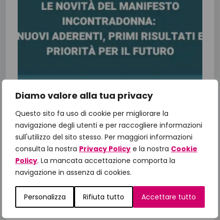
Diamo valore alla tua privacy
Le novità del Manifesto di
Questo sito fa uso di cookie per migliorare la
IncontraDonna: nuovi aderenti,
navigazione degli utenti e per raccogliere informazioni
primi risultati e priorità per il futuro
sull'utilizzo del sito stesso. Per maggiori informazioni
L’impegno di Fondazione IncontraDonna
consulta la nostra
Privacy Policy
e la nostra
Cookie
continua e con esso arrivano i primi risultati di
Policy
. La mancata accettazione comporta la
tanto lavoro. In particolare vediamo insieme le
navigazione in assenza di cookies.
novità del Manifesto 2025-2027 che...
Personalizza
Rifiuta tutto
Accettare tutto
16 Luglio 2026