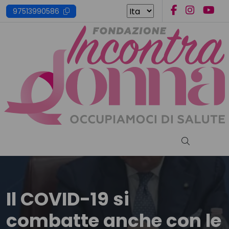
Skip
97513990586
to
content
Cerca nel s
Il COVID-19 si
combatte anche con le