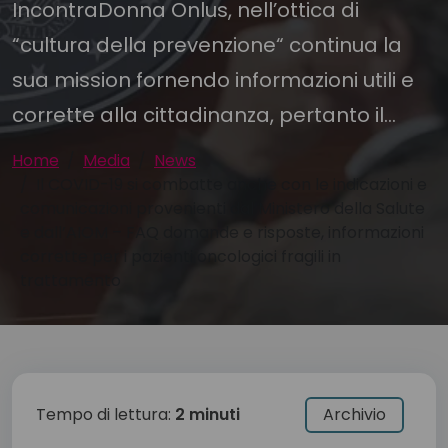
IncontraDonna Onlus, nell’ottica di
“cultura della prevenzione“ continua la
sua mission fornendo informazioni utili e
corrette alla cittadinanza, pertanto il...
Home
Media
News
Il COVID-19 si combatte anche con le indicazioni e
comunicazioni provenienti dal Ministero della Salute
e dall’AIOM – FAQ domande e risposte, informazioni
corrette per i pazienti oncologici fragili in
trattamento
Tempo di lettura:
2 minuti
Archivio