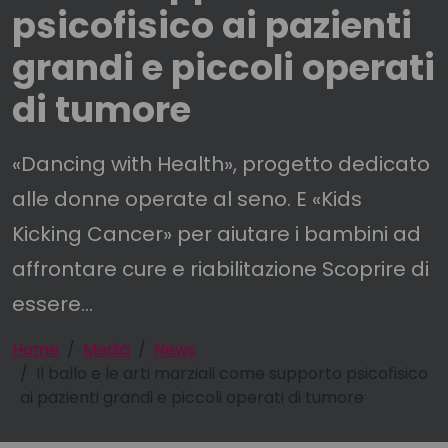
psicofisico ai pazienti
grandi e piccoli operati
di tumore
«Dancing with Health», progetto dedicato
alle donne operate al seno. E «Kids
Kicking Cancer» per aiutare i bambini ad
affrontare cure e riabilitazione Scoprire di
essere...
Home
Media
News
Il ballo e le arti marziali come supporto psicofisico
ai pazienti grandi e piccoli operati di tumore