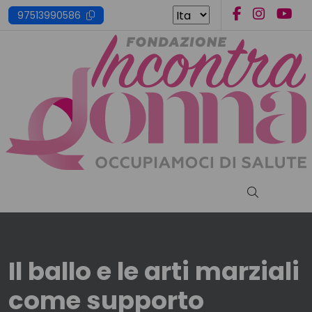
Skip
97513990586
to
content
Cerca nel s
Il ballo e le arti marziali
come supporto