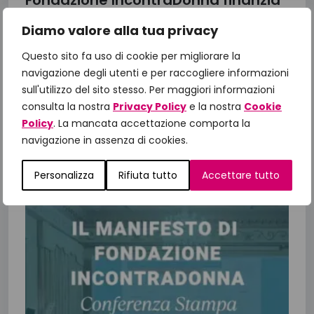
Fondazione IncontraDonna finanzia
una nuova ricerca sul tumore al
Diamo valore alla tua privacy
seno metastatico
Questo sito fa uso di cookie per migliorare la
Dalla ricerca alla cura: il valore della medicina di
navigazione degli utenti e per raccogliere informazioni
precisione Fondazione IncontraDonna
sull'utilizzo del sito stesso. Per maggiori informazioni
supporta la ricerca oncologica, in particolare il
consulta la nostra
Privacy Policy
e la nostra
Cookie
progetto di ricerca sulla piattaforma...
Policy
. La mancata accettazione comporta la
navigazione in assenza di cookies.
13 Luglio 2026
Personalizza
Rifiuta tutto
Accettare tutto