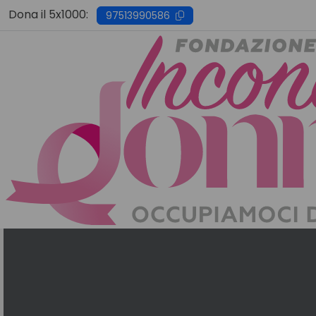
Skip
Dona il 5x1000:
97513990586
to
content