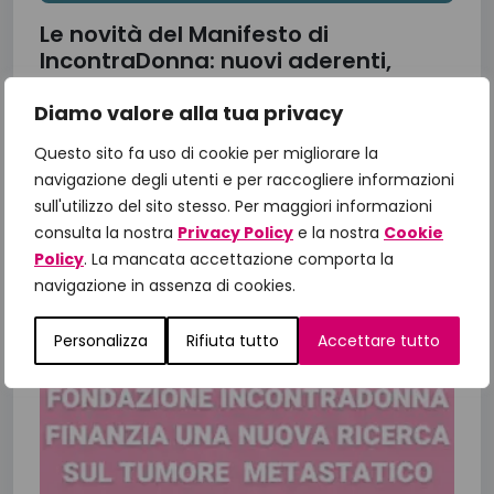
Le novità del Manifesto di
IncontraDonna: nuovi aderenti,
primi risultati e priorità per il futuro
Diamo valore alla tua privacy
L’impegno di Fondazione IncontraDonna
continua e con esso arrivano i primi risultati di
Questo sito fa uso di cookie per migliorare la
navigazione degli utenti e per raccogliere informazioni
tanto lavoro. In particolare vediamo insieme le
sull'utilizzo del sito stesso. Per maggiori informazioni
novità del Manifesto 2025-2027 che...
consulta la nostra
Privacy Policy
e la nostra
Cookie
Policy
. La mancata accettazione comporta la
16 Luglio 2026
navigazione in assenza di cookies.
Personalizza
Rifiuta tutto
Accettare tutto