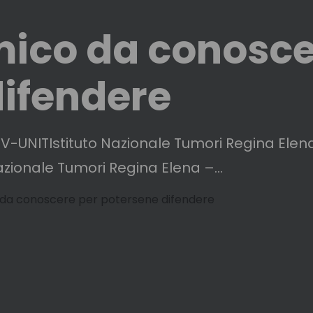
mico da conosce
difendere
V-UNITIstituto Nazionale Tumori Regina Ele
zionale Tumori Regina Elena –...
 da conoscere per potersene difendere