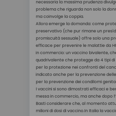
necessaria la massima prudenza divulga
problema che riguarda non solo la donn
ma coinvolge la coppia.
Allora emerge la domanda: come proteg
preservativo (che pur rimane un presìd
promiscuità sessuale) offre solo una pr
efficace per prevenire le malattie da HP
in commercio: un vaccino bivalente, che
quadrivalente che protegge da 4 tipi di H
per la protezione nei confronti del canc
indicato anche per la prevenzione delle 
per la prevenzione dei condilomi genital
I vaccini si sono dimostrati efficaci e b
messa in commercio, ma anche dopo l’in
Basti considerare che, al momento attua
milioni di dosi di vaccino.In Italia la v