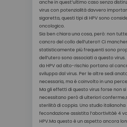
anche in quest’ultimo caso senza distinz
virus con potenzialità davvero importanti
sigaretta, questi tipi di HPV sono consid
oncologico.
Sia ben chiara una cosa, però: non tutte 
cancro del collo dell’utero!! Ci manche
statisticamente più frequenti sono propri
dell’utero sono associati a questo virus
da HPV ad alto-rischio portano al cancro d
sviluppa dal virus. Per le altre sedi an
necessaria, ma è coinvolto in una percen
Ma gli effetti di questo virus forse non 
necessitano però di ulteriori conferme
sterilità di coppia. Uno studio italiano
fecondazione assistita l’abortivitàè 4 v
HPV.Ma questo è un aspetto ancora lont