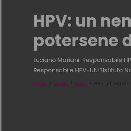
HPV: un ne
potersene 
Luciano Mariani Responsabile HP
Responsabile HPV-UNITIstituto Na
Home
Media
News
HPV: un nemico