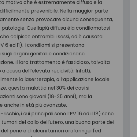
esto motivo che è estremamente diffuso e la
difficilmente prevenibile. Nella maggior parte
aneamente senza provocare alcuna conseguenza,
 patologie. Quellapiù diffusa èla condilomatosi
 che colpisce entrambi i sessi, ed è causata
V 6 ed 11). I condilomi si presentano
sugli organi genitali e condizionano
ione. Il loro trattamento è fastidioso, talvolta
causa dell’elevata recidività. Infatti,
lmente la laserterapia, o l’applicazione locale
e, questa malattia nel 30% dei casi si
azienti sono giovani (18-25 anni), ma la
e anche in età più avanzate.
o-rischio, i cui principali sono l’PV 16 ed il 18) sono
 i tumori del collo dell’utero, una buona parte dei
, del pene e di alcuni tumori orofaringei (ed