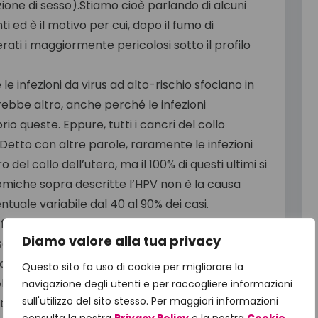
ione di sesso).Stiamo cioè parlando di alcuni
 ed è il motivo per cui, dopo il fumo di
erati i maggiormente pericolosi sotto il profilo
le infezioni da virus ad alto-rischio sfociano in
rebbe altro, anche perché le infezioni
o queste. Eppure, tutti i cancri del collo
. Detto con altre parole, raramente le infezioni
el collo dell’utero, ma il 100% di questi ultimi si
atomiche sopra descritte l’HPV non è la causa
tuale variabile dal 40 al 90% dei casi.
si fermano ancora qui. Studi sperimentali, e che
Diamo valore alla tua privacy
,sembrano assegnare un ruolo all’HPV nella
ha dimostrato che in coppie sottoposte a
Questo sito fa uso di cookie per migliorare la
olte superiore laddove l’uomo è portatore di
navigazione degli utenti e per raccogliere informazioni
sull'utilizzo del sito stesso. Per maggiori informazioni
ano dall’essere dimostrato a pieno, e su cui è