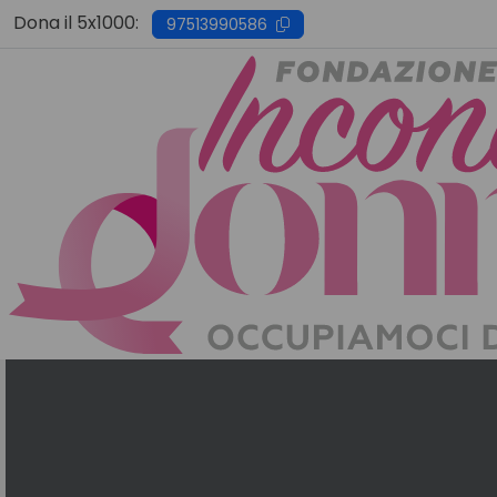
Skip
Dona il 5x1000:
97513990586
to
content