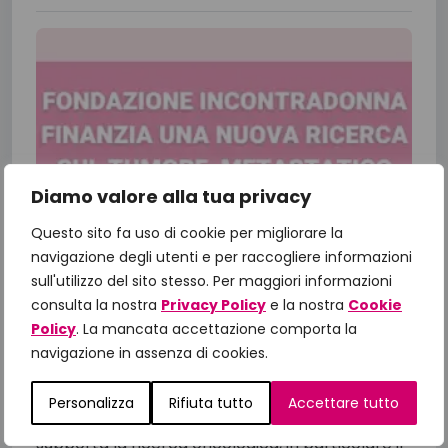
Diamo valore alla tua privacy
Questo sito fa uso di cookie per migliorare la
navigazione degli utenti e per raccogliere informazioni
sull'utilizzo del sito stesso. Per maggiori informazioni
Fondazione IncontraDonna finanzia
consulta la nostra
Privacy Policy
e la nostra
Cookie
una nuova ricerca sul tumore al
Policy
. La mancata accettazione comporta la
seno metastatico
navigazione in assenza di cookies.
Dalla ricerca alla cura: il valore della medicina di
Personalizza
Rifiuta tutto
Accettare tutto
precisione Fondazione IncontraDonna
supporta la ricerca oncologica, in particolare il