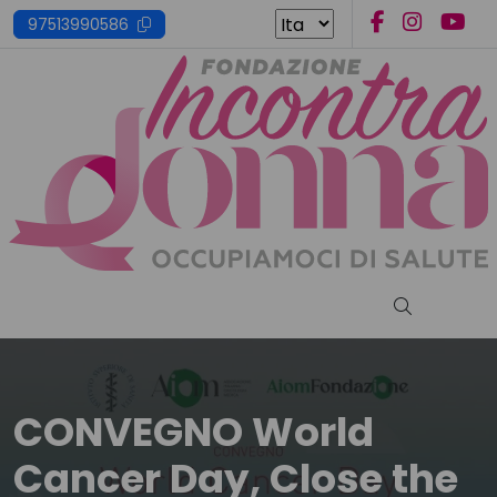
Skip
97513990586
to
content
Cerca nel s
CONVEGNO World
Cancer Day, Close the