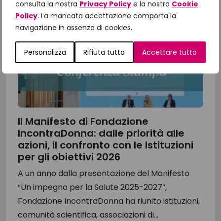
consulta la nostra
Privacy Policy
e la nostra
Cookie
Policy
. La mancata accettazione comporta la
navigazione in assenza di cookies.
Personalizza
Rifiuta tutto
Accettare tutto
Il Manifesto di Fondazione
IncontraDonna: dalle priorità alle
azioni, il confronto con le Istituzioni
per gli obiettivi 2026
A un anno dalla presentazione del Manifesto
“Un impegno per la Salute 2025-2027”,
Fondazione IncontraDonna ha riunito istituzioni,
comunità scientifica, associazioni di...