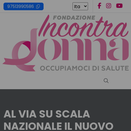
Skip
97513990586
to
content
Cerca nel s
AL VIA SU SCALA
NAZIONALE IL NUOVO