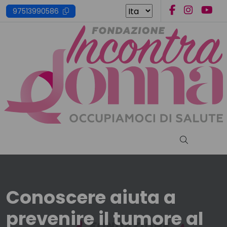
Skip
97513990586
to
content
Cerca nel s
Conoscere aiuta a
prevenire il tumore al