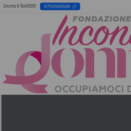
Skip
Dona il 5x1000:
97513990586
to
content