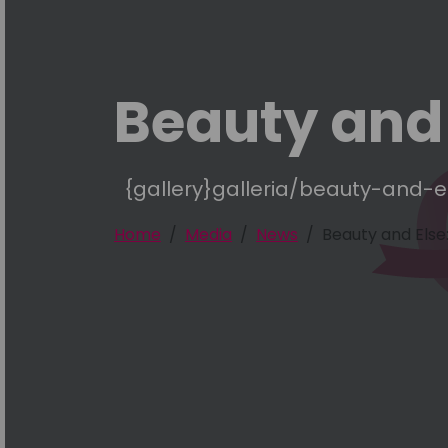
Beauty and 
{gallery}galleria/beauty-and-el
Home
Media
News
Beauty and Else