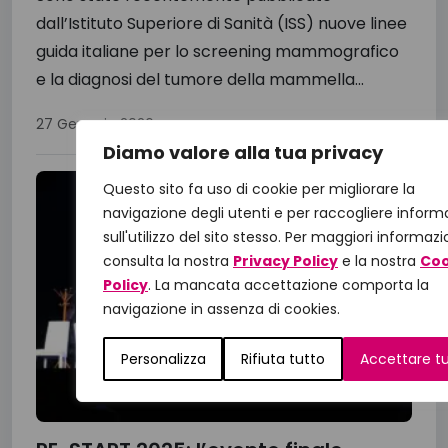
dall’Istituto Superiore di Sanità (ISS) nuove linee
guida italiane per lo screening mammografico
e la diagnosi del tumore della mammella...
27 Gennaio 2026
Diamo valore alla tua privacy
Questo sito fa uso di cookie per migliorare la
navigazione degli utenti e per raccogliere inform
sull'utilizzo del sito stesso. Per maggiori informazi
consulta la nostra
Privacy Policy
e la nostra
Coo
Policy
. La mancata accettazione comporta la
navigazione in assenza di cookies.
Personalizza
Rifiuta tutto
Accettare t