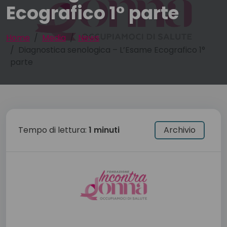
Ecografico 1° parte
Home
Media
News
Diagnostica senologica – L’Esame Ecografico 1°
parte
Tempo di lettura:
1 minuti
Archivio