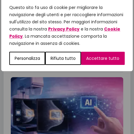
IncontraDonna: dalle priorità alle
azioni, il confronto con le Istituzioni
Questo sito fa uso di cookie per migliorare la
per gli obiettivi 2026
navigazione degli utenti e per raccogliere informazioni
sull'utilizzo del sito stesso. Per maggiori informazioni
A un anno dalla presentazione del Manifesto
consulta la nostra
Privacy Policy
e la nostra
Cookie
“Un impegno per la Salute 2025-2027”,
Policy
. La mancata accettazione comporta la
Fondazione IncontraDonna ha riunito istituzioni,
navigazione in assenza di cookies.
comunità scientifica, associazioni di...
Personalizza
Rifiuta tutto
Accettare tutto
23 Giugno 2026