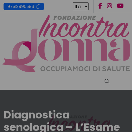
Skip
97513990586
to
content
Cerca nel s
Diagnostica
senologica – L’Esame